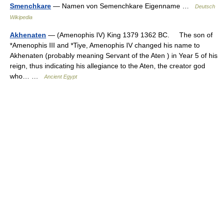
Smenchkare
— Namen von Semenchkare Eigenname …
Deutsch
Wikipedia
Akhenaten
— (Amenophis IV) King 1379 1362 BC. The son of
*Amenophis III and *Tiye, Amenophis IV changed his name to
Akhenaten (probably meaning Servant of the Aten ) in Year 5 of his
reign, thus indicating his allegiance to the Aten, the creator god
who… …
Ancient Egypt