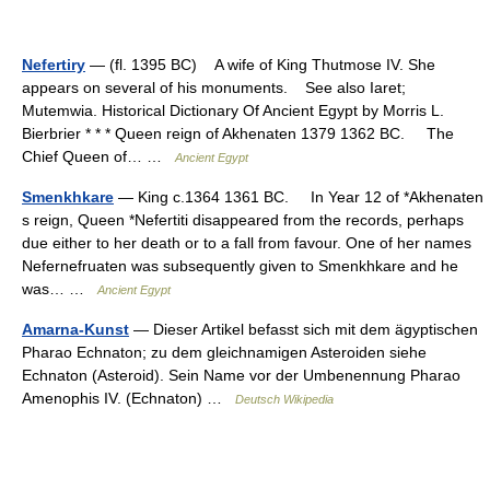
Nefertiry
— (fl. 1395 BC) A wife of King Thutmose IV. She
appears on several of his monuments. See also Iaret;
Mutemwia. Historical Dictionary Of Ancient Egypt by Morris L.
Bierbrier * * * Queen reign of Akhenaten 1379 1362 BC. The
Chief Queen of… …
Ancient Egypt
Smenkhkare
— King c.1364 1361 BC. In Year 12 of *Akhenaten
s reign, Queen *Nefertiti disappeared from the records, perhaps
due either to her death or to a fall from favour. One of her names
Nefernefruaten was subsequently given to Smenkhkare and he
was… …
Ancient Egypt
Amarna-Kunst
— Dieser Artikel befasst sich mit dem ägyptischen
Pharao Echnaton; zu dem gleichnamigen Asteroiden siehe
Echnaton (Asteroid). Sein Name vor der Umbenennung Pharao
Amenophis IV. (Echnaton) …
Deutsch Wikipedia