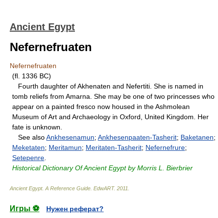
Ancient Egypt
Nefernefruaten
Nefernefruaten
(fl. 1336 BC)
Fourth daughter of Akhenaten and Nefertiti. She is named in
tomb reliefs from Amarna. She may be one of two princesses who
appear on a painted fresco now housed in the Ashmolean
Museum of Art and Archaeology in Oxford, United Kingdom. Her
fate is unknown.
See also
Ankhesenamun
;
Ankhesenpaaten-Tasherit
;
Baketanen
;
Meketaten
;
Meritamun
;
Meritaten-Tasherit
;
Nefernefrure
;
Setepenre
.
Historical Dictionary Of Ancient Egypt by Morris L. Bierbrier
Ancient Egypt. A Reference Guide
.
EdwART
.
2011
.
Игры ⚽
Нужен реферат?